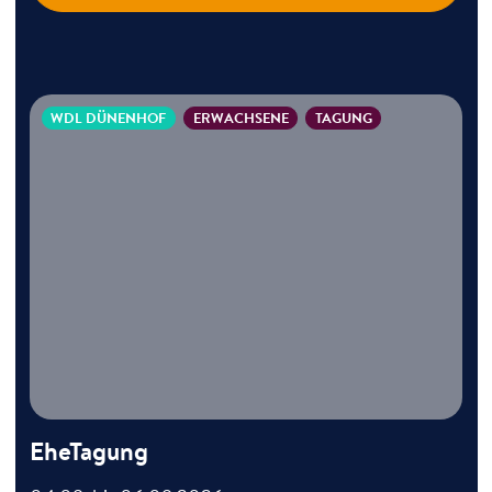
WDL DÜNENHOF
ERWACHSENE
TAGUNG
EheTagung