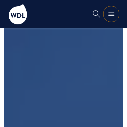
WDL
Suche