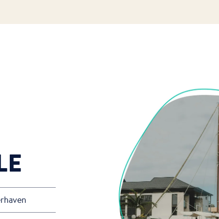
LE
erhaven