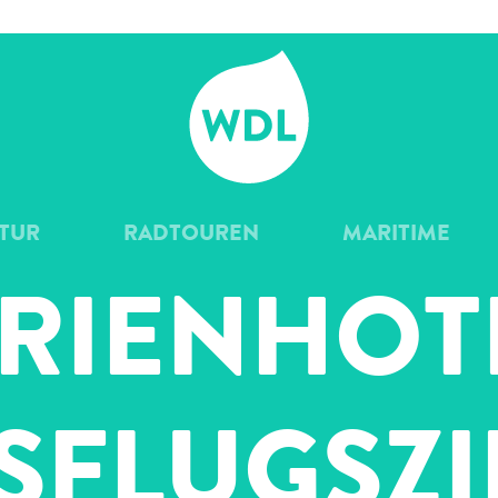
WDL
TUR
RADTOUREN
MARITIME
RIENHOT
SFLUGS­ZI