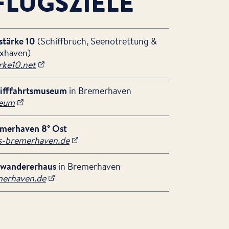
FLUGSZIELE
tärke 10
(Schiffbruch, Seenotrettung &
uxhaven)
ke10.net
ifffahrtsmuseum
in Bremerhaven
eum
merhaven 8° Ost
s-bremerhaven.de
swandererhaus
in Bremerhaven
erhaven.de