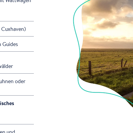
b Cuxhaven)
n Guides
wälder
Duhnen oder
isches
sen und