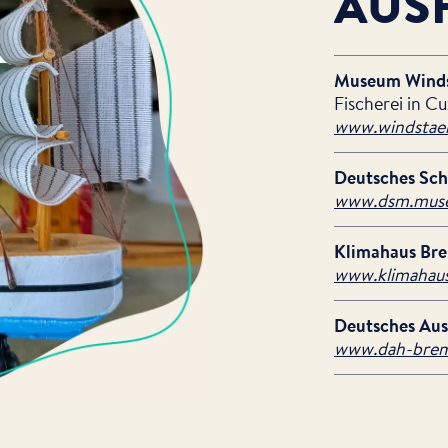
AUS
Museum Winds
Fischerei in C
www.windstaer
Deutsches Sch
www.dsm.mus
Klimahaus Bre
www.klimahau
Deutsches Au
www.dah-brem