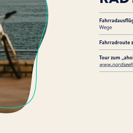
Fahrradausflü
Wege
Fahrradroute 
Tour zum „aho
www.nordseehe