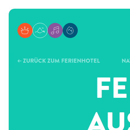
WDL Starnberger See
WDL Dünenhof
WDL Musicals
WDL Academy
← ZURÜCK ZUM FERIENHOTEL
NA
FE
AU