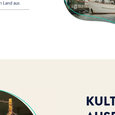
n Land aus
KUL