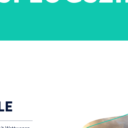
LE
it Wattwagen