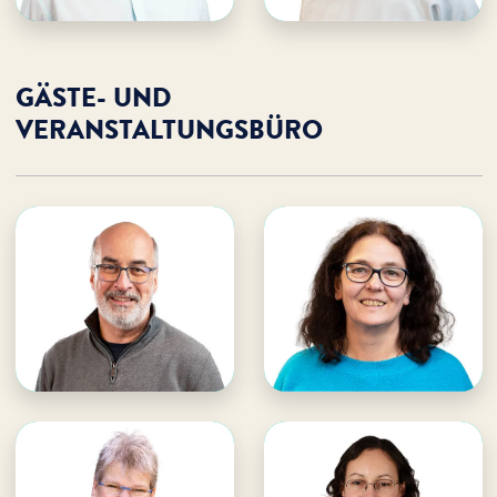
GÄSTE- UND
VERANSTALTUNGSBÜRO
Nicole Rosati
Johannes Janke
WDL Dünenhof
WDL Dünenhof
· Teamleitung Gästebüro
· Teamleitung Gäste- &
Ferienhotel
Veranstaltungsbüro
E-Mail an Johannes
E-Mail an Nicole
Johannes unterstützen
Nicole unterstützen
Linda Corbell
Marianne Drewes
WDL Dünenhof
WDL Dünenhof