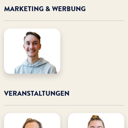
MARKETING & WERBUNG
Simon Roos
WDL Musicals
· Marketing & Werbung
· Freizeiten & Projekte
E-Mail an Simon
Simon unterstützen
VERANSTALTUNGEN
Antje Breda
Daena Gaßmann
WDL Musicals
WDL Musicals