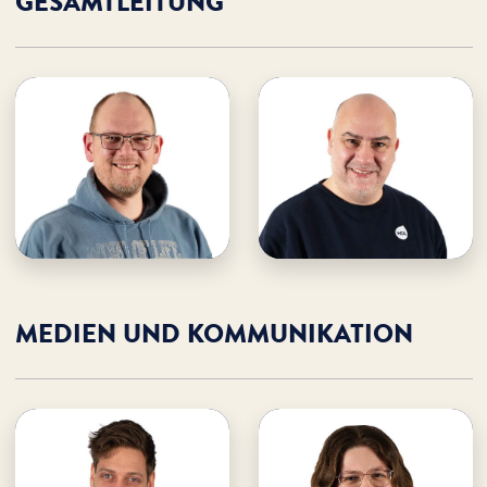
GESAMT­LEITUNG
Marco Seeba
Alexander Lombardi
· Geschäftsführer
· Geschäftsführer
E-Mail an Marco
E-Mail an Alexander
Marco unterstützen
Alexander unterstützen
MEDIEN UND KOMMUNIKATION
Stefan Petersen
Lisa Steinfeld
· Leitung Medien &
· Medien & Kommunikation
Kommunikation