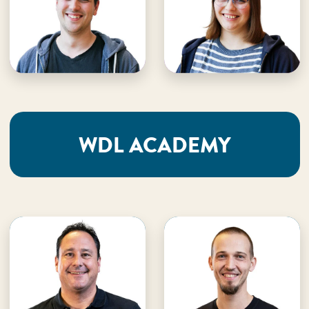
· Lager
· Lager
E-Mail an Silas
E-Mail an Jessy
Silas unterstützen
Jessy unterstützen
WDL ACADEMY
Christian Gunka
Eckart Graumann
WDL Academy
WDL Academy
· Teamleitung
· Studienleiter
E-Mail an Christian
E-Mail an Eckart