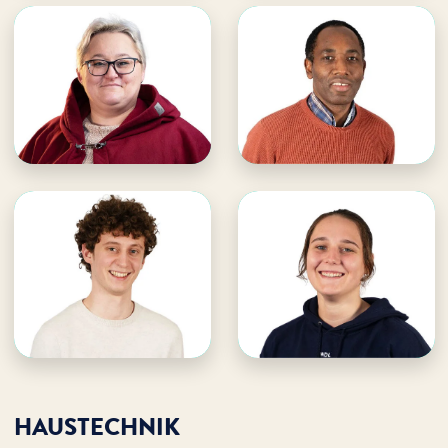
Katarzyna Jablonska
Melchiade Ninganza
WDL Dünenhof
WDL Dünenhof
· Hauswirtschaft
· Hauswirtschaft
E-Mail an Katarzyna
E-Mail an Melchiade
Katarzyna unterstützen
Melchiade unterstützen
Samuel Böhler
Michaela Wolff
WDL Dünenhof
WDL Dünenhof
· Auszubildender
· Auszubildende
Hauswirtschaft
Hauswirtschaft
E-Mail an Samuel
E-Mail an Michaela
Samuel unterstützen
Michaela unterstützen
HAUSTECHNIK