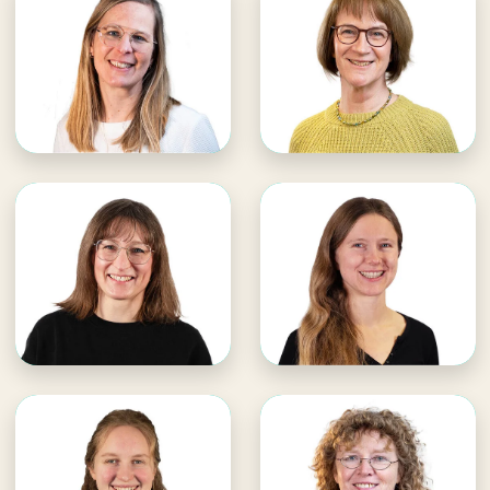
Georgia Mix
WDL Dünenhof
WDL Dünenhof
· Assistenz Tagungen &
· Leitung Veranstaltungen
Seminare
E-Mail an Georgia
E-Mail an Gabi
Georgia unterstützen
Gabi unterstützen
Priscilla Niedballa
Sara Buhl
WDL Dünenhof
WDL Dünenhof
· Jugendfreizeiten
· Kinder- & Jugendfreizeiten
E-Mail an Sara
E-Mail an Priscilla
Sara unterstützen
Priscilla unterstützen
Lea Koop
Anke Pagel
WDL Dünenhof
WDL Dünenhof
· Kinderfreizeiten
· Buchhandel