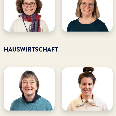
WDL Dünenhof
· Teamleitung Service
· Küche Gruppenhäuser
Speisesaal Ferienhotel
E-Mail an Uta
E-Mail an Svenja
Uta unterstützen
Svenja unterstützen
HAUSWIRTSCHAFT
Ria Schmidt
Tabea Büttner
WDL Dünenhof
WDL Dünenhof
· Teamleitung
· Hauswirtschaft
Hauswirtschaft
E-Mail an Ria
E-Mail an Tabea
Ria unterstützen
Tabea unterstützen