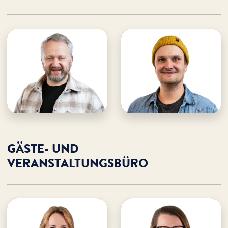
Bernd Lorenz
Jakob Albrecht
WDL Starnberger See
WDL Starnberger See
· Standortleitung
· Standortleitung
· Freizeiten & Leitung
· Leitung Gästebetrieb
Veranstaltungen
E-Mail an Jakob
E-Mail an Bernd
Jakob unterstützen
Bernd unterstützen
GÄSTE- UND
VERANSTALTUNGSBÜRO
Eliane Albrecht
Laura Bläsing
WDL Starnberger See
WDL Starnberger See