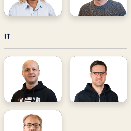
E-Mail an Edith
E-Mail an André
Edith unterstützen
André unterstützen
IT
Andreas Kohlmann
Philipp Schneider
· Leitung
· Informationstechnik (IT)
Informationstechnik (IT)
E-Mail an Andreas
E-Mail an Philipp
Andreas unterstützen
Philipp unterstützen
Joel Kiener
· Informationstechnik (IT)