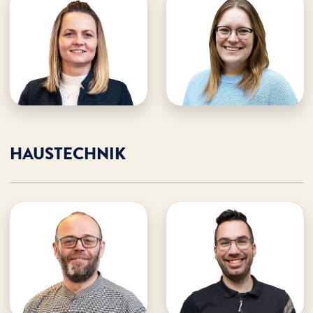
Beáta Sojova
Mareike Stängle
WDL Starnberger See
WDL Starnberger See
· Hauswirtschaft
· Hauswirtschaft
· Küche / Service
E-Mail an Beáta
E-Mail an Mareike
Beáta unterstützen
Mareike unterstützen
HAUSTECHNIK
Willi Göbel
Elias Mahn
WDL Starnberger See
WDL Starnberger See
· Haustechnik
· Haustechnik
E-Mail an Willi
E-Mail an Elias
Willi unterstützen
Elias unterstützen