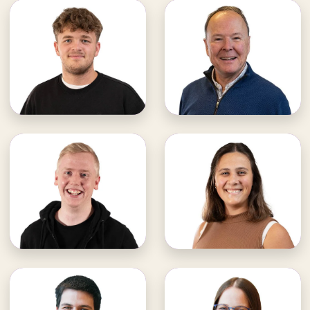
Gregor Breier
Timo Nullmeier
WDL Musicals
WDL Musicals
· Studioproduktion
· Teamleitung Produktionen
· Freizeiten & Projekte
E-Mail an Timo
E-Mail an Gregor
Timo unterstützen
Gregor unterstützen
Samuel Hain
Linda Arnold
WDL Musicals
WDL Musicals
· Veranstaltungs-
· Logistik & Lager
technik
· Jugendfreizeiten
E-Mail an Samuel
E-Mail an Linda
Samuel unterstützen
Linda unterstützen
Silas Baier
Jessy Baier
WDL Musicals
WDL Musicals