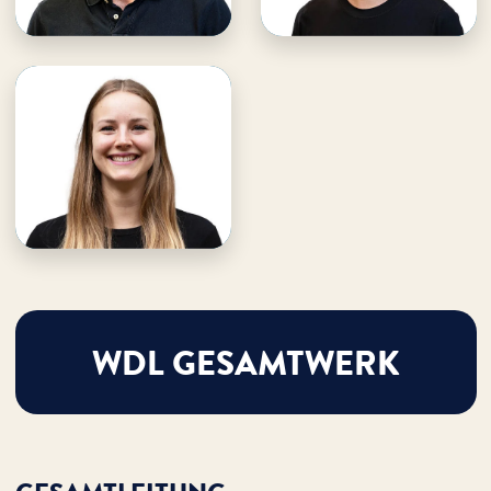
Christian unterstützen
Eckart unterstützen
Johanna Stumpp
WDL Academy
· Assistenz und
Studentenbegleitung
E-Mail an Johanna
Johanna unterstützen
WDL GESAMTWERK