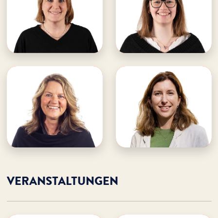
· Teamleitung Gäste- &
· Gästebüro
Veranstaltungsbüro
Erlebnisschlösser
Erlebnisschlösser
E-Mail an Eliane
E-Mail an Laura
Eliane unterstützen
Laura unterstützen
Anja Rothe
Meike Staigmiller
WDL Starnberger See
WDL Starnberger See
· Veranstaltungsbüro
· Gästebüro
Erlebnisschlösser
Erlebnisschlösser
E-Mail an Meike
E-Mail an Anja
Meike unterstützen
Anja unterstützen
VERANSTALTUNGEN