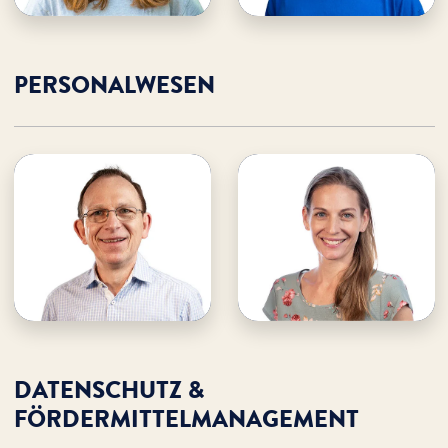
PERSONALWESEN
Uda Seeba
Udo Lütjen
· Personalwesen
· Leitung Personalwesen &
· Assistenz der
Verwaltung
Geschäftsführung
· Hinweisgebermeldestelle
E-Mail an Udo
E-mail an Uda
Udo unterstützen
Uda unterstützen
DATENSCHUTZ &
FÖRDERMITTELMANAGEMENT