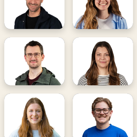
· Layout
· Pressesprecher
· Online-Shop
E-Mail an Lisa
E-Mail an Stefan
Lisa unterstützen
Stefan unterstützen
Stephan Grau
Constanze Merk
· Medien & Kommunikation
· Medien & Kommunikation
· Layout
· Leitung Social Media
E-Mail an Constanze
E-Mail an Stephan
Constanze unterstützen
Stephan unterstützen
Rahel Tredup
Michael Bondarenko
· duale Studentin Medien &
· Medien & Kommunikation
Kommunikation
· Foto- und
· Social Media
Videoproduktion
E-Mail an Rahel
E-Mail an Michael
Rahel unterstützen
Michael unterstützen