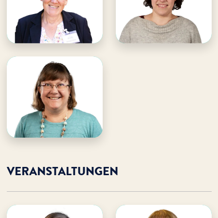
· Gästebüro Ferienhotel &
· Gästebüro Ferienhotel
Veranstaltungen
E-Mail an Marianne
E-Mail an Linda
Marianne unterstützen
Linda unterstützen
Ronell Oberprieler
WDL Dünenhof
· Gästebüro
Veranstaltungen
E-Mail an Ronell
Ronell unterstützen
VERANSTALTUNGEN
Gabi Kallaß