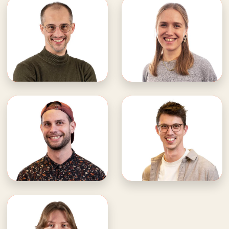
Markus Staigmiller
Anita Derk
WDL Starnberger See
WDL Starnberger See
·Teamleitung
· Kinderfreizeiten
Kinderfreizeiten
· Klassenfahrten
E-Mail an Markus
E-Mail an Anita
Markus unterstützen
Anita unterstützen
Philipp Baur
David Jodat
WDL Starnberger See
WDL Starnberger See
· Jugendfreizeiten
· Teamleitung
· Konfifreizeiten &
Jugendfreizeiten
Klassenfahrten
E-Mail an Philipp
E-Mail an David
Philipp unterstützen
David unterstützen
Klara Dills
WDL Starnberger See
· Jugendfreizeiten