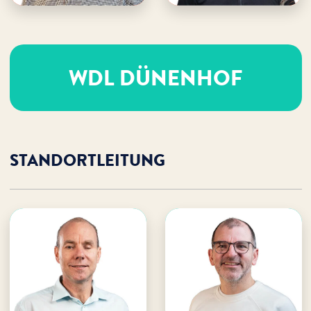
WDL DÜNENHOF
STANDORTLEITUNG
Holger Oberprieler
Holger Mix
WDL Dünenhof
WDL Dünenhof
· Standortleitung
· Standortleitung
· Leitung Gästebetrieb
· Leitung Veranstaltungen
E-Mail an Holger
E-Mail an Holger
Holger unterstützen
Holger unterstützen