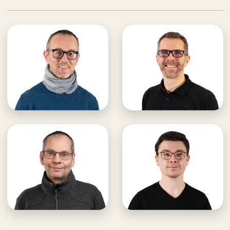
Andreas Link
Matthias Kügler
WDL Dünenhof
WDL Dünenhof
· Haustechnik
· Teamleitung Haustechnik
E-Mail an Matthias
E-Mail an Andreas
Matthias unterstützen
Andreas unterstützen
Torsten Schmidt
Franz Kempe
WDL Dünenhof
WDL Dünenhof
· Haustechnik
· Haustechnik
E-Mail an Torsten
E-Mail an Franz
Torsten unterstützen
Franz unterstützen