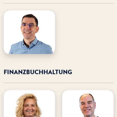
Axel Printz
· Fördermittel
· Bauprojekte
· Arbeitssicherheit
· Datenschutz
E-Mail an Axel
Axel unterstützen
FINANZBUCHHALTUNG
Edith Mousilli
André Mursall
· Leitung Finanzbuchhaltung
· Leitung Finanzbuchhaltung
WDL Starnberger See
WDL Dünenhof