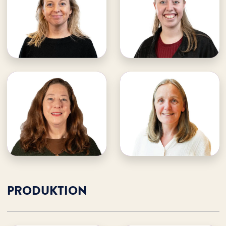
· Teamleitung
· Jugendfreizeiten
Veranstaltungen
· Schulungen
· Kinderfreizeiten
· Musicalprojekte
E-Mail an Antje
E-Mail an Daena
Antje unterstützen
Daena unterstützen
Ulrike Reitz
Bianca Loh
WDL Musicals
WDL Musicals
· Veranstaltungsbüro
· Verwaltungsassistenz
· Konzertmanagement
E-Mail an Ulrike
E-Mail an Bianca
Ulrike unterstützen
Bianca unterstützen
PRODUKTION