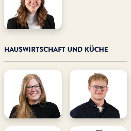
· FSJ-Jahresteamlei­tung & -
Trägerschaft
E-Mail an Klara
Klara unterstützen
HAUSWIRTSCHAFT UND KÜCHE
Judith Lindermann
Jeremie Hahn
WDL Starnberger See
WDL Starnberger See
· Teamleitung
· Küche / Service
Hauswirtschaft & Küche /
Service
E-Mail an Judith
E-Mail an Jeremie
Judith unterstützen
Jeremie unterstützen