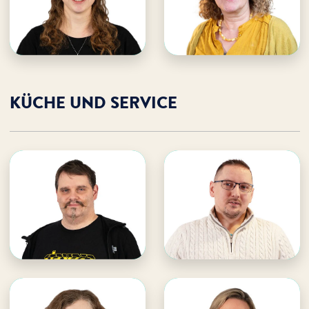
E-Mail an Lea
E-Mail an Anke
Lea unterstützen
Anke unterstützen
KÜCHE UND SERVICE
Christoph Mertinat
Marcin Kojro
WDL Dünenhof
WDL Dünenhof
· Koch Küche Ferien­hotel &
· Koch Küche Ferienhotel
Gruppenhäus.
E-Mail an Christoph
E-Mail an Marcin
Christoph unterstützen
Marcin unterstützen
Svenja Link
Uta Kügler
WDL Dünenhof