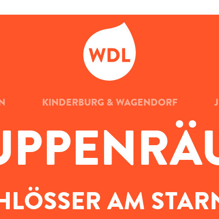
WDL
N
KINDERBURG & WAGENDORF
UPPEN­RÄ
HLÖSSER AM STAR