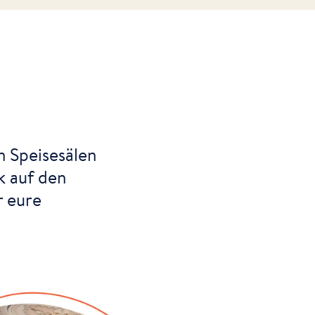
n Speisesälen
k auf den
r eure