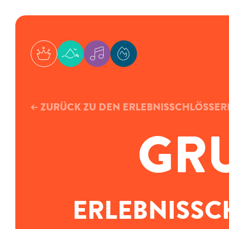
WDL Starnberger See
WDL Dünenhof
WDL Musicals
WDL Academy
← ZURÜCK ZU DEN ERLEBNISSCHLÖSSER
GR
ERLEBNISSC