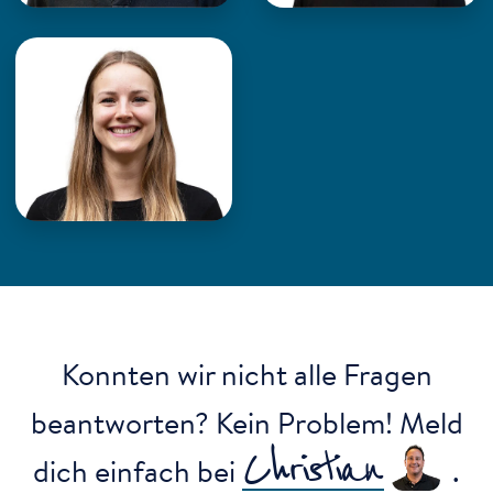
Johanna Stumpp
WDL Academy
· Assistenz und
Studentenbegleitung
E-Mail an Johanna
Johanna unterstützen
Konnten wir nicht alle Fragen
beantworten? Kein Problem! Meld
Christian
dich einfach bei
.