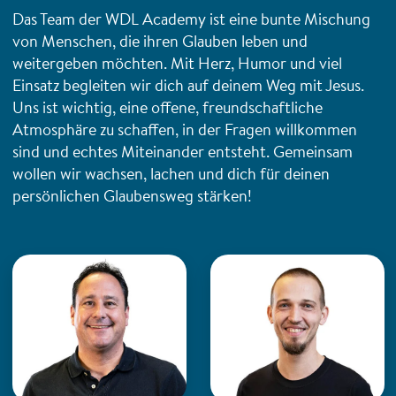
Das Team der WDL Academy ist eine bunte Mischung
von Menschen, die ihren Glauben leben und
weitergeben möchten. Mit Herz, Humor und viel
Einsatz begleiten wir dich auf deinem Weg mit Jesus.
Uns ist wichtig, eine offene, freundschaftliche
Atmosphäre zu schaffen, in der Fragen willkommen
sind und echtes Miteinander entsteht. Gemeinsam
wollen wir wachsen, lachen und dich für deinen
persönlichen Glaubensweg stärken!
Christian Gunka
Eckart Graumann
WDL Academy
WDL Academy
· Teamleitung
· Studienleiter
E-Mail an Christian
E-Mail an Eckart
Christian unterstützen
Eckart unterstützen