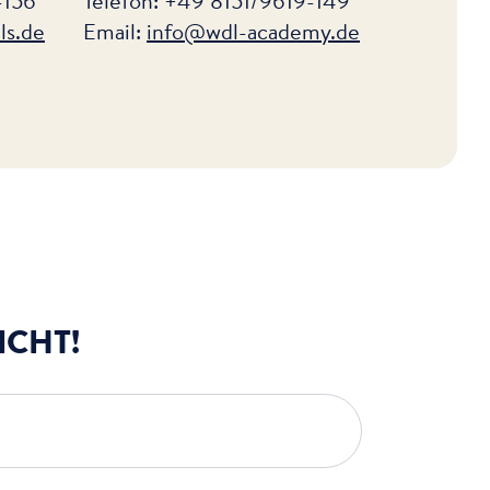
-156
Telefon: +49 8151/9619-149
ls
.de
Email:
info
@wdl-academy
.de
ICHT!