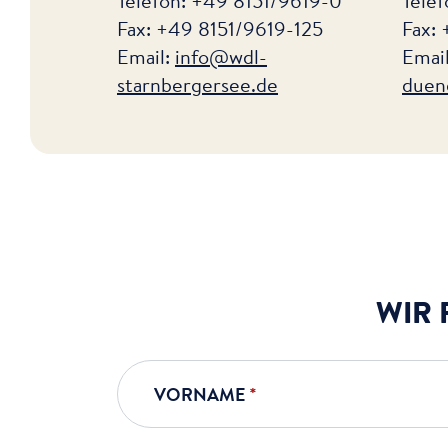
Telefon: +49 8151/9619-0
Tele
Fax: +49 8151/9619-125
Fax:
Email:
info
@wdl-
Emai
starnbergersee
.de
duen
WIR 
VORNAME
*