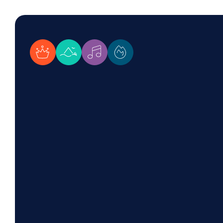
WDL Starnberger See
WDL Dünenhof
WDL Musicals
WDL Academy