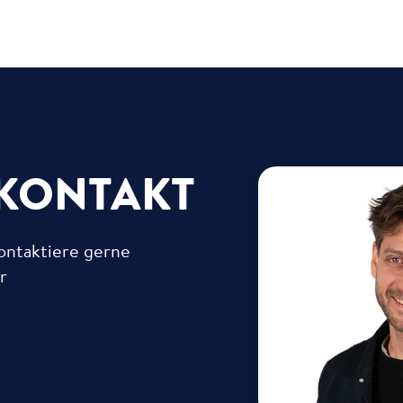
KONTAKT
ontaktiere gerne
· Leitung Med
er