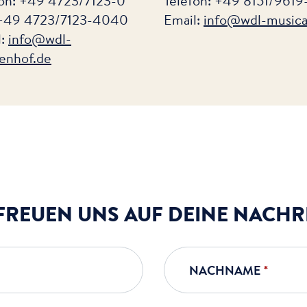
fon: +49 4723/7123-0
Telefon: +49 8151/9619
 +49 4723/7123-4040
Email:
info
@wdl-musica
l:
info
@wdl-
enhof
.de
FREUEN UNS AUF DEINE NACHR
NACHNAME
*