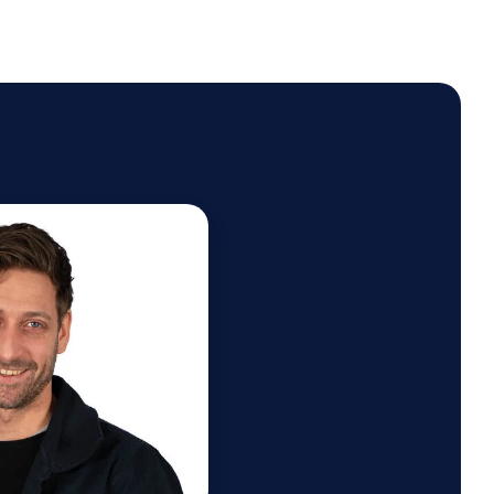
Stefan Petersen
ien & Kommunikation
· Pressesprecher
E-Mail an Stefan
Stefan unterstützen