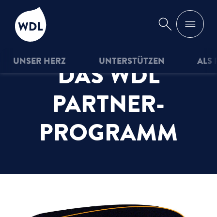
WDL
Suche
UNSER HERZ
UNTERSTÜTZEN
ALS 
DAS WDL
PARTNER­
PROGRAMM