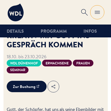
WDL
Suche
DETAILS
PROGRAMM
INFOS
KREATIV MIT GOTT INS
GESPRÄCH KOMMEN
18.10. bis 23.10.2026
WDL DÜNENHOF
ERWACHSENE
FRAUEN
SEMINAR
Zur Buchung
Teilen
Gott, der Schöpfer, hat uns als seine Ebenbilder mit