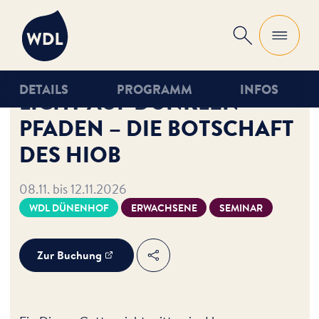
WDL
Suche
DETAILS
PROGRAMM
INFOS
LICHT AUF DUNKLEN
PFADEN – DIE BOTSCHAFT
DES HIOB
08.11. bis 12.11.2026
WDL DÜNENHOF
ERWACHSENE
SEMINAR
Zur Buchung
Teilen