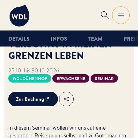
WDL
Suche
DETAILS
INFOS
TEAM
PREI
VERSÖHNT IN MEINEN
GRENZEN LEBEN
25.10. bis 30.10.2026
WDL DÜNENHOF
ERWACHSENE
SEMINAR
Zur Buchung
Teilen
In diesem Seminar wollen wir uns auf eine
besondere Reise zu uns selbst und zu Gott machen.