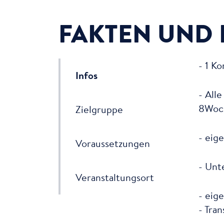
FAKTEN UND 
- 1 K
Infos
- All
8Woch
Zielgruppe
- eig
Voraussetzungen
- Unt
Veranstaltungsort
- eig
- Tra