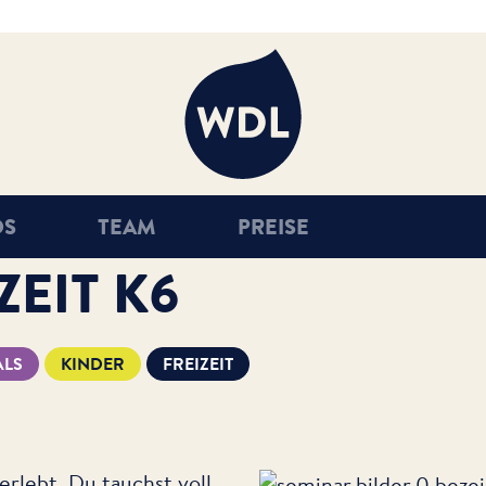
WDL
OS
TEAM
PREISE
ZEIT K6
ALS
KINDER
FREIZEIT
erlebt. Du tauchst voll