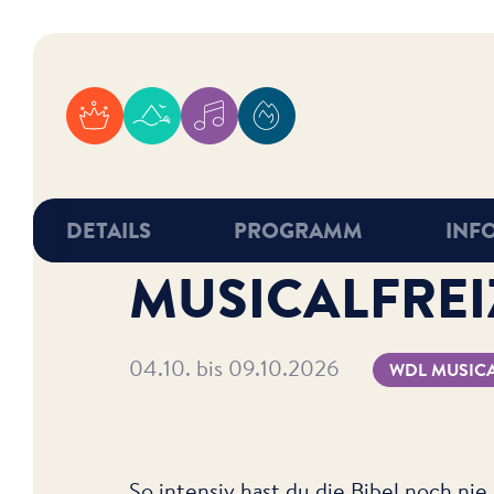
WDL Starnberger See
WDL Dünenhof
WDL Musicals
WDL Academy
DETAILS
PROGRAMM
INF
MUSICALFREI
04.10. bis 09.10.2026
WDL MUSIC
So intensiv hast du die Bibel noch nie 