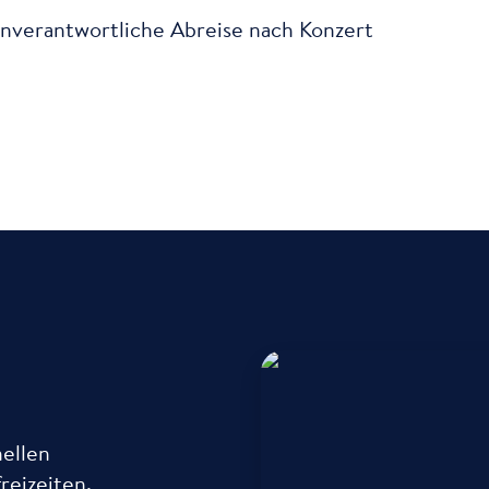
enverantwortliche Abreise nach Konzert
nellen
Antje Bred
Freizeitleitun
reizeiten.