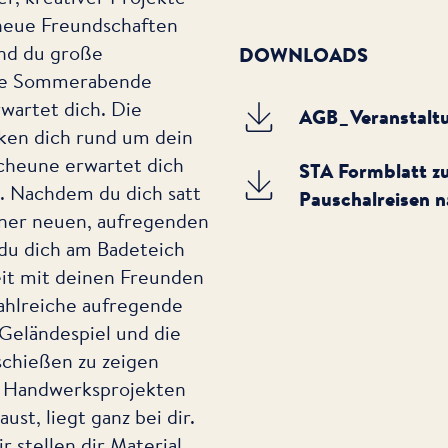
neue Freundschaften
end du große
DOWNLOADS
he Sommerabende
wartet dich. Die
AGB_Veranstalt
ken dich rund um dein
Scheune erwartet dich
STA Formblatt zu
. Nachdem du dich satt
Pauschalreisen n
iner neuen, aufregenden
 du dich am Badeteich
eit mit deinen Freunden
ahlreiche aufregende
 Geländespiel und die
schießen zu zeigen
n Handwerksprojekten
ust, liegt ganz bei dir.
r stellen dir Material