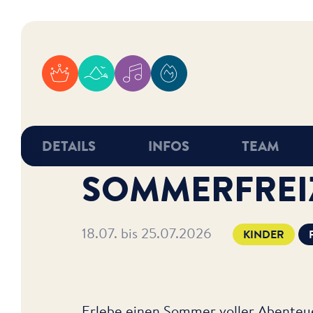
WDL Starnberger See
WDL Dünenhof
WDL Musicals
WDL Academy
DETAILS
INFOS
TEAM
SOMMERFREIZ
18.07. bis 25.07.2026
KINDER
Erlebe einen Sommer voller Abenteue