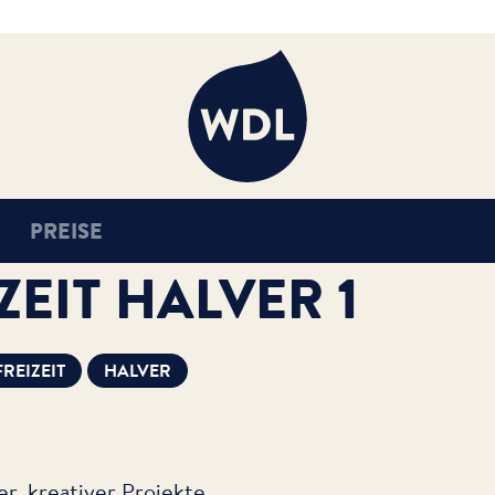
WDL
PREISE
EIT HALVER 1
FREIZEIT
HALVER
r, kreativer Projekte