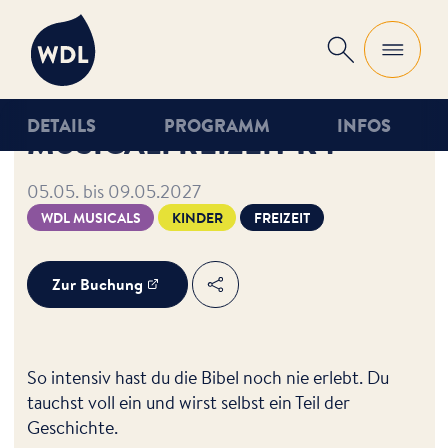
WDL
Suche
DETAILS
PROGRAMM
INFOS
MUSICALFREIZEIT K4
05.05. bis 09.05.2027
WDL MUSICALS
KINDER
FREIZEIT
Zur Buchung
Teilen
So intensiv hast du die Bibel noch nie erlebt. Du
tauchst voll ein und wirst selbst ein Teil der
Geschichte.