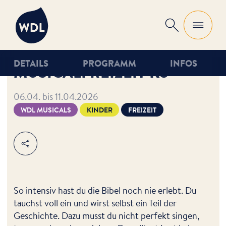
WDL
Suche
DETAILS
PROGRAMM
INFOS
MUSICALFREIZEIT K3
06.04. bis 11.04.2026
WDL MUSICALS
KINDER
FREIZEIT
Teilen
So intensiv hast du die Bibel noch nie erlebt. Du
tauchst voll ein und wirst selbst ein Teil der
Geschichte. Dazu musst du nicht perfekt singen,