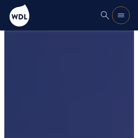
WDL
Suche